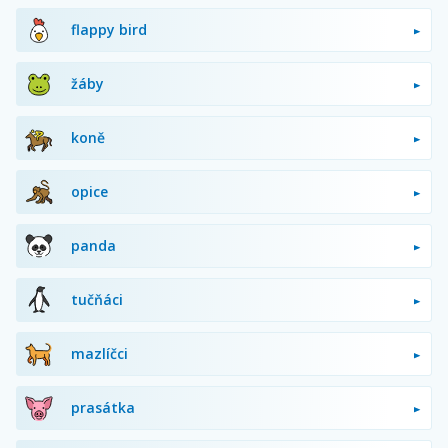
flappy bird
žáby
koně
opice
panda
tučňáci
mazlíčci
prasátka