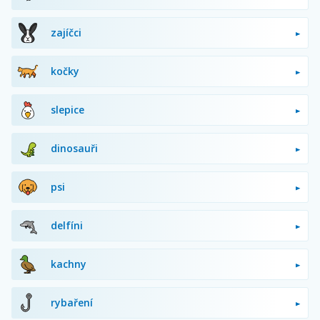
zajíčci
kočky
slepice
dinosauři
psi
delfíni
kachny
rybaření