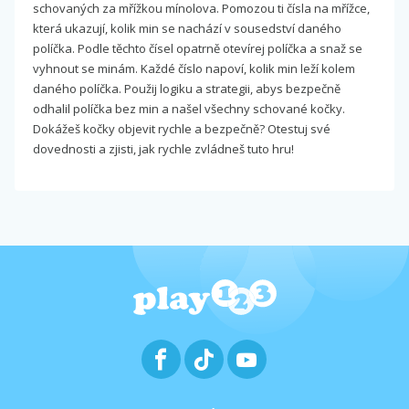
schovaných za mřížkou mínolova. Pomozou ti čísla na mřížce,
která ukazují, kolik min se nachází v sousedství daného
políčka. Podle těchto čísel opatrně otevírej políčka a snaž se
vyhnout se minám. Každé číslo napoví, kolik min leží kolem
daného políčka. Použij logiku a strategii, abys bezpečně
odhalil políčka bez min a našel všechny schované kočky.
Dokážeš kočky objevit rychle a bezpečně? Otestuj své
dovednosti a zjisti, jak rychle zvládneš tuto hru!