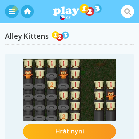
CZ
Alley Kittens
Hrát nyní