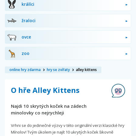
králíci
žraloci
ovce
zoo
online hry zdarma
hry se zvířaty
alley kittens
O hře Alley Kittens
Najdi 10 skrytých koček na zádech
minolovky co nejrychleji
Vrhni se do jedinečné výzvy v této originální verzi klasické hry
Mínolov! Tvým úkolem je najít 10 ukrytých koček šikovně