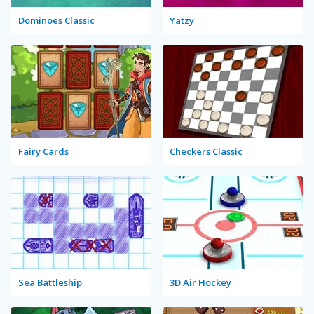
Dominoes Classic
Yatzy
Fairy Cards
Checkers Classic
Sea Battleship
3D Air Hockey