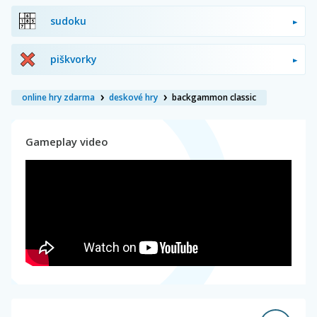
sudoku
piškvorky
online hry zdarma
deskové hry
backgammon classic
Gameplay video