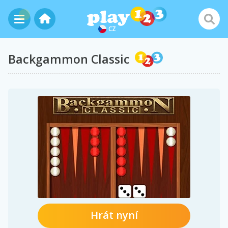
CZ
Backgammon Classic
Hrát nyní