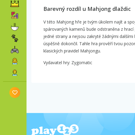
Barevný rozdíl u Mahjong dlaždic
V této Mahjong hře je tvým úkolem najít a sp
spárovaných kamenů bude odstraněna z hrací plo
jedné strany a nejsou zakryté žádnými dalšími
úspěšně dokončil. Tahle hra prověří tvou pozo
klasických pravidel Mahjongu.
Vydavatel hry: Zygomatic