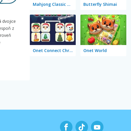
Mahjong Classic Mobile
Butterfly Shimai
 dvojice
lespoň z
úroveň
e
Onet Connect Christmas
Onet World