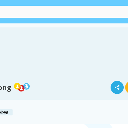
ong
hjong