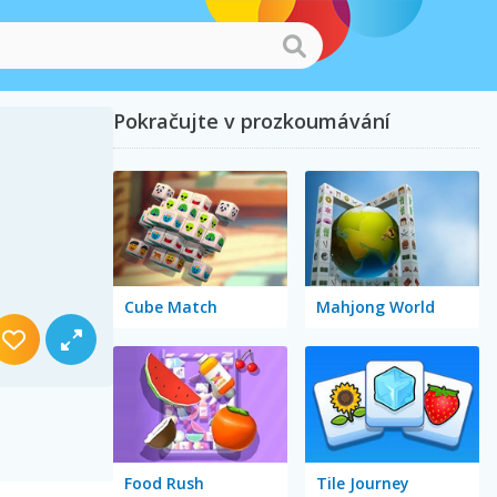
Pokračujte v prozkoumávání
Cube Match
Mahjong World
Food Rush
Tile Journey