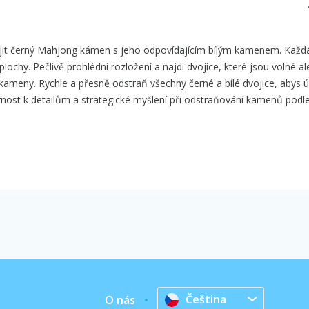
ojit černý Mahjong kámen s jeho odpovídajícím bílým kamenem. Každá
chy. Pečlivě prohlédni rozložení a najdi dvojice, které jsou volné a
 kameny. Rychle a přesně odstraň všechny černé a bílé dvojice, abys 
rnost k detailům a strategické myšlení při odstraňování kamenů podl
Čeština
O nás