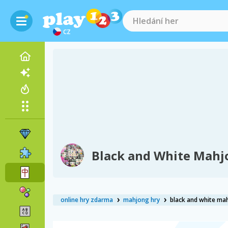
CZ
Black and White Mahj
online hry zdarma
mahjong hry
black and white ma