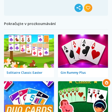
Pokračujte v prozkoumávání
Solitaire Classic Easter
Gin Rummy Plus