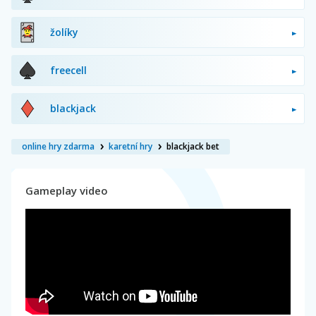
žolíky
freecell
blackjack
online hry zdarma
karetní hry
blackjack bet
Gameplay video