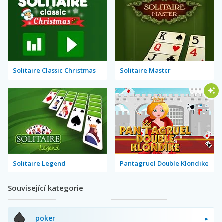
Solitaire Classic Christmas
Solitaire Master
Solitaire Legend
Pantagruel Double Klondike
Související kategorie
poker