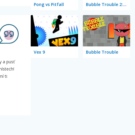
Pong vs Pitfall
Bubble Trouble 2: Rebubbled
Vex 9
Bubble Trouble
y a pusť
místech!
í ti