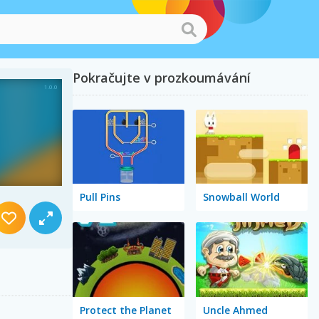
Pokračujte v prozkoumávání
Pull Pins
Snowball World
Protect the Planet
Uncle Ahmed