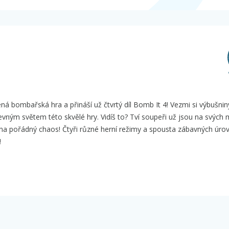
ná bombařská hra a přináší už čtvrtý díl Bomb It 4! Vezmi si výbušnin
evným světem této skvělé hry. Vidíš to? Tví soupeři už jsou na svých 
 na pořádný chaos! Čtyři různé herní režimy a spousta zábavných úrovn
!