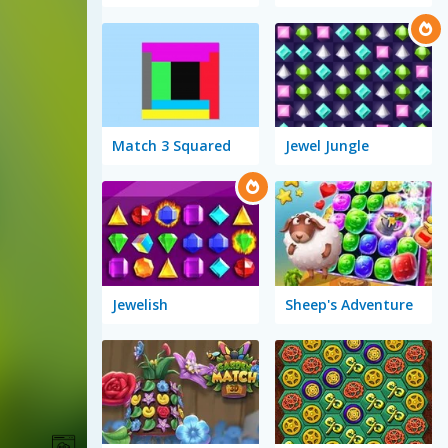
Match 3 Squared
Jewel Jungle
Jewelish
Sheep's Adventure