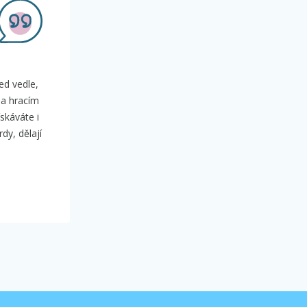
ed vedle,
na hracím
ískáváte i
dy, dělají