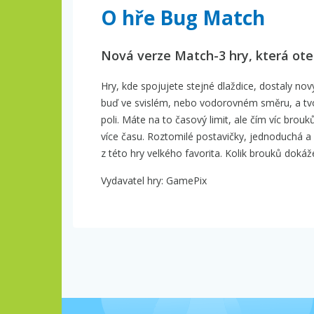
O hře Bug Match
Nová verze Match-3 hry, která otes
Hry, kde spojujete stejné dlaždice, dostaly nov
buď ve svislém, nebo vodorovném směru, a tvořt
poli. Máte na to časový limit, ale čím víc brouků
více času. Roztomilé postavičky, jednoduchá a 
z této hry velkého favorita. Kolik brouků dokáže
Vydavatel hry: GamePix