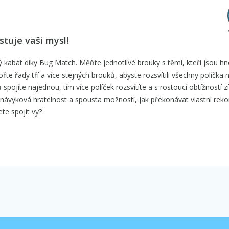
tuje vaši mysl!
ý kabát díky Bug Match. Měňte jednotlivé brouky s těmi, kteří jsou hn
e řady tří a více stejných brouků, abyste rozsvítili všechny políčka 
 spojíte najednou, tím více políček rozsvítíte a s rostoucí obtížností z
návyková hratelnost a spousta možností, jak překonávat vlastní rekor
te spojit vy?