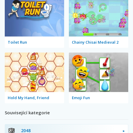
Toilet Run
Chainy Chisai Medieval 2
Hold My Hand, Friend
Emoji Fun
Související kategorie
2048