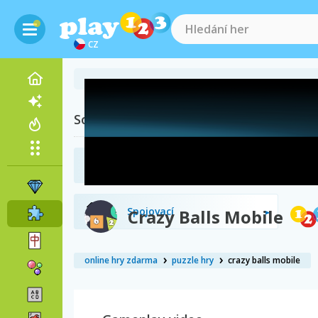
CZ
Související kategorie
2048
Spojovací
Crazy Balls Mobile
online hry zdarma
puzzle hry
crazy balls mobile