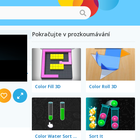
Pokračujte v prozkoumávání
Color Fill 3D
Color Roll 3D
Color Water Sort 3D
Sort It