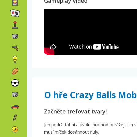
Gameplay video
O hře Crazy Balls Mob
Začněte trefovat tvary!
Jen podrž, táhni a uvolni pro hod odrážejících s
musí míček dosáhnout nuly.