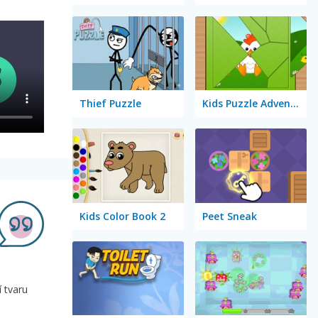
Thief Puzzle
Kids Puzzle Adventure
Kids Color Book 2
Peet Sneak
í tvaru