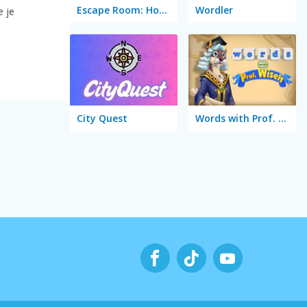
Escape Room: Home Escape
Wordler
e je
City Quest
Words with Prof. Wisely