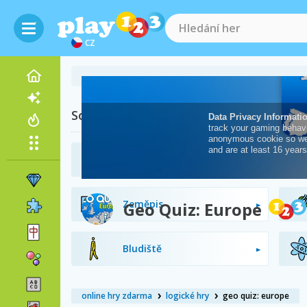
CZ
Související kategorie
Mozek
Zeměpis
Geo Quiz: Europe
Bludiště
online hry zdarma
logické hry
geo quiz: europe