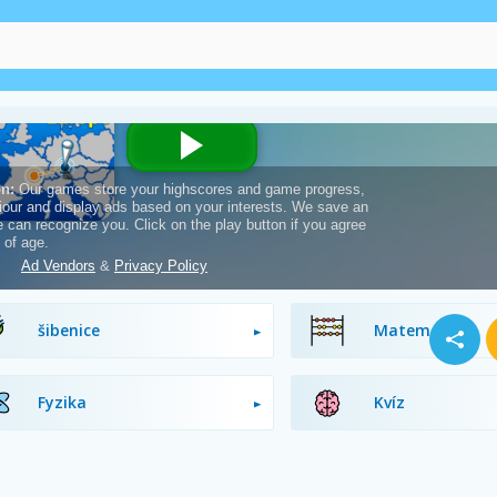
Vzdělávací
únikovky
šibenice
Matematika
Fyzika
Kvíz