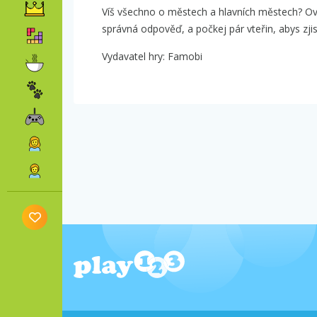
Víš všechno o městech a hlavních městech? Ověř
správná odpověď, a počkej pár vteřin, abys zjis
Vydavatel hry: Famobi