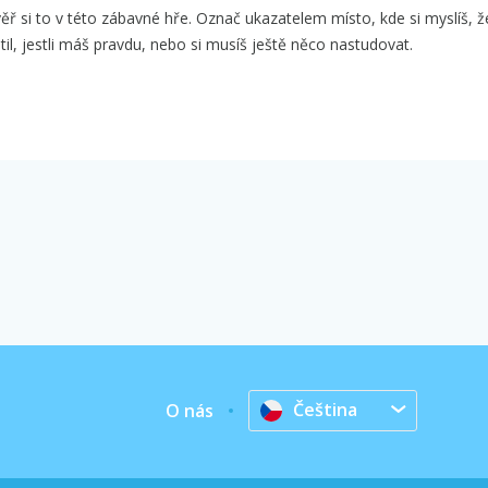
 si to v této zábavné hře. Označ ukazatelem místo, kde si myslíš, ž
til, jestli máš pravdu, nebo si musíš ještě něco nastudovat.
Čeština
O nás