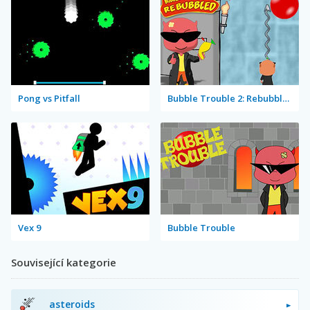
Pong vs Pitfall
Bubble Trouble 2: Rebubbled
Vex 9
Bubble Trouble
Související kategorie
asteroids