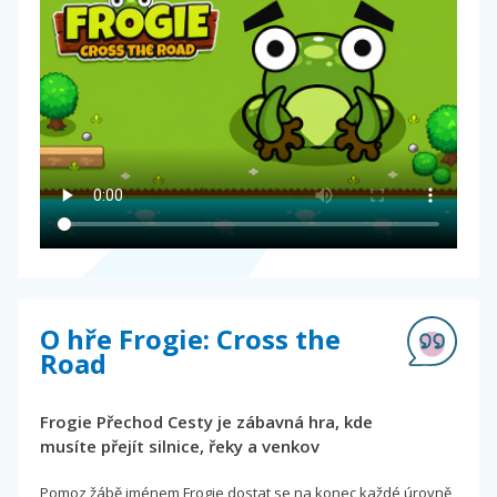
O hře Frogie: Cross the
Road
Frogie Přechod Cesty je zábavná hra, kde
musíte přejít silnice, řeky a venkov
Pomoz žábě jménem Frogie dostat se na konec každé úrovně