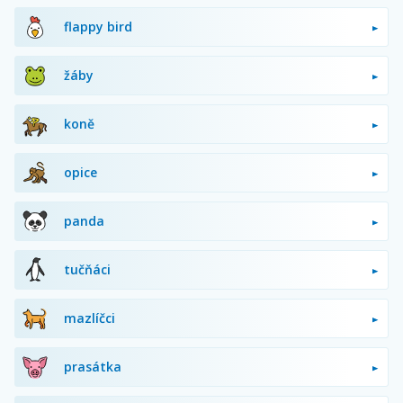
flappy bird
žáby
koně
opice
panda
tučňáci
mazlíčci
prasátka