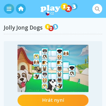
CZ
Jolly Jong Dogs
Hrát nyní