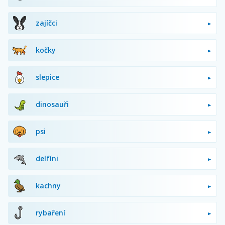
zajíčci
kočky
slepice
dinosauři
psi
delfíni
kachny
rybaření