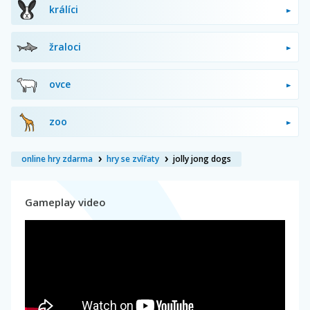
králíci
žraloci
ovce
zoo
online hry zdarma
hry se zvířaty
jolly jong dogs
Gameplay video