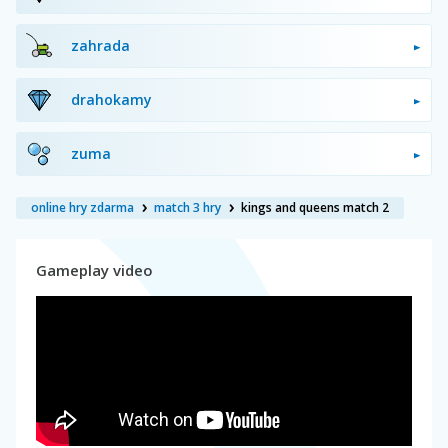
zahrada
drahokamy
zuma
online hry zdarma
match 3 hry
kings and queens match 2
Gameplay video