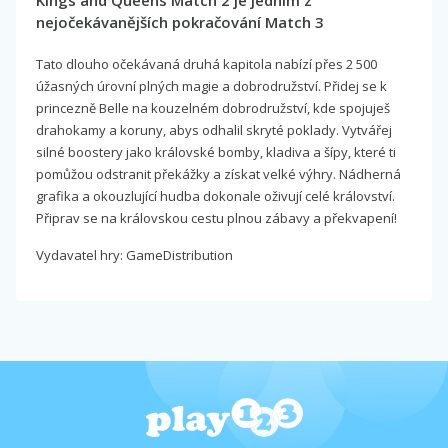
Kings and Queens Match 2 je jedním z
nejočekávanějších pokračování Match 3
Tato dlouho očekávaná druhá kapitola nabízí přes 2 500
úžasných úrovní plných magie a dobrodružství. Přidej se k
princezně Belle na kouzelném dobrodružství, kde spojuješ
drahokamy a koruny, abys odhalil skryté poklady. Vytvářej
silné boostery jako královské bomby, kladiva a šípy, které ti
pomůžou odstranit překážky a získat velké výhry. Nádherná
grafika a okouzlující hudba dokonale oživují celé království.
Připrav se na královskou cestu plnou zábavy a překvapení!
Vydavatel hry: GameDistribution