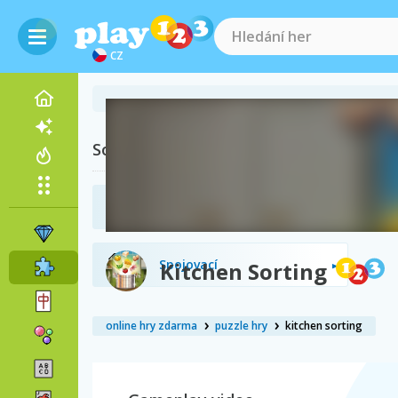
CZ
Související kategorie
2048
Spojovací
Kitchen Sorting
online hry zdarma
puzzle hry
kitchen sorting