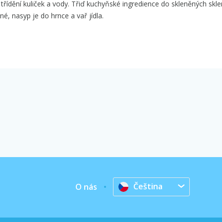
třídění kuliček a vody. Třiď kuchyňské ingredience do skleněných skle
né, nasyp je do hrnce a vař jídla.
Čeština
O nás