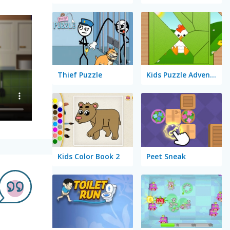
Thief Puzzle
Kids Puzzle Adventure
Kids Color Book 2
Peet Sneak