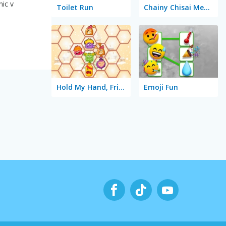
nic v
Toilet Run
Chainy Chisai Medieval 2
Hold My Hand, Friend
Emoji Fun