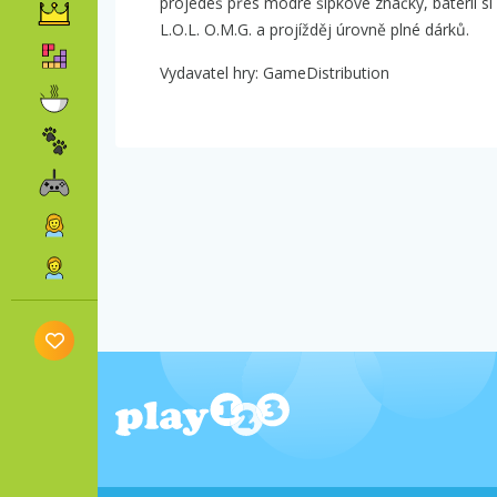
projedeš přes modré šipkové značky, baterii si 
L.O.L. O.M.G. a projížděj úrovně plné dárků.
Vydavatel hry: GameDistribution