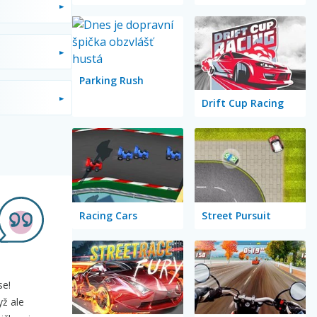
Parking Rush
Drift Cup Racing
Racing Cars
Street Pursuit
se!
yž ale