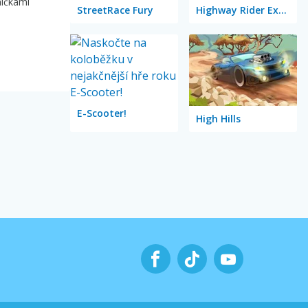
ničkami
StreetRace Fury
Highway Rider Extreme
E-Scooter!
High Hills