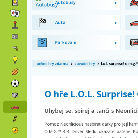
Autobusy
Auta
Parkování
online hry zdarma
závodní hry
l.o.l. surprise! o.m.g.
O hře L.O.L. Surprise!
Uhybej se, sbírej a tanči s Neonlici
Pomoz Neonlicious nasbírat dárky pro její kamar
O.M.G.™ B.B. Driver. Sleduj ukazatel baterie! P