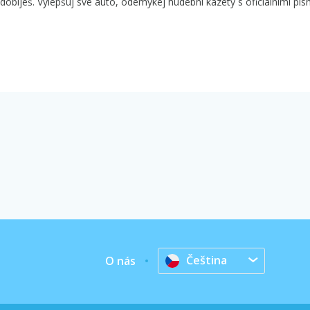
dobiješ. Vylepšuj své auto, odemykej hudební kazety s oficiálními pís
Čeština
O nás