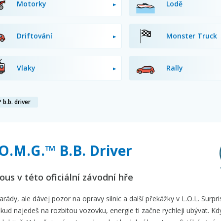
Motorky
Lodě
Driftování
Monster Truck
Vlaky
Rally
™ b.b. driver
 O.M.G.™ B.B. Driver
ous v této oficiální závodní hře
ády, ale dávej pozor na opravy silnic a další překážky v L.O.L. Surpri
okud najedeš na rozbitou vozovku, energie ti začne rychleji ubývat. Kd