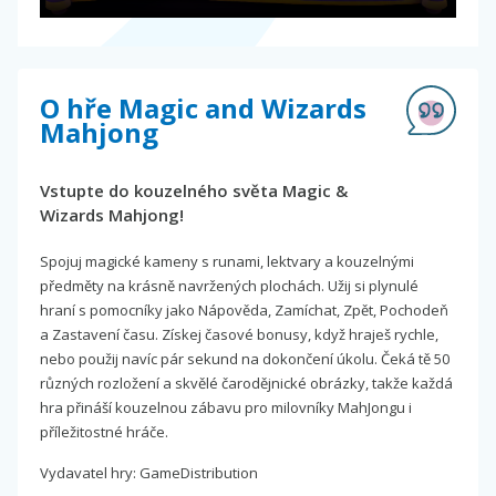
O hře Magic and Wizards
Mahjong
Vstupte do kouzelného světa Magic &
Wizards Mahjong!
Spojuj magické kameny s runami, lektvary a kouzelnými
předměty na krásně navržených plochách. Užij si plynulé
hraní s pomocníky jako Nápověda, Zamíchat, Zpět, Pochodeň
a Zastavení času. Získej časové bonusy, když hraješ rychle,
nebo použij navíc pár sekund na dokončení úkolu. Čeká tě 50
různých rozložení a skvělé čarodějnické obrázky, takže každá
hra přináší kouzelnou zábavu pro milovníky MahJongu i
příležitostné hráče.
Vydavatel hry: GameDistribution