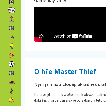
Gameplay video
O hře Master Thief
Nyní jsi mistr zloděj, ukradneš dr
Nejprve jdi pomalu a přibliž se k obrazu, pak ho
dokážeš projít a užij si skvělou zábavu v této