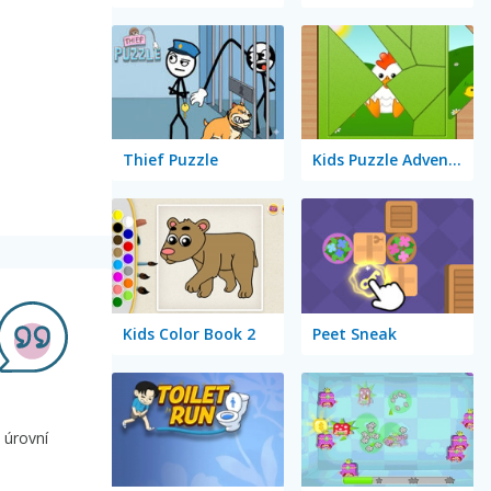
Thief Puzzle
Kids Puzzle Adventure
Kids Color Book 2
Peet Sneak
 úrovní