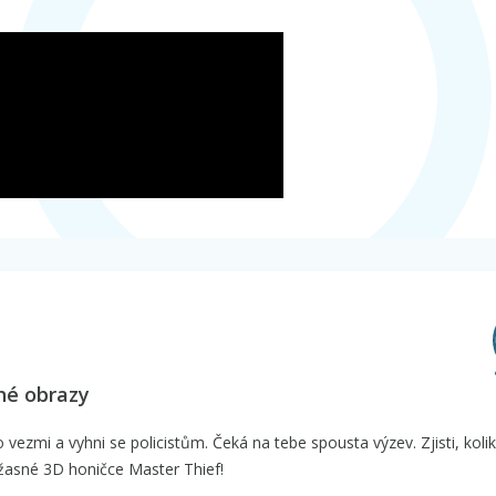
ahé obrazy
 vezmi a vyhni se policistům. Čeká na tebe spousta výzev. Zjisti, kolik
 úžasné 3D honičce Master Thief!