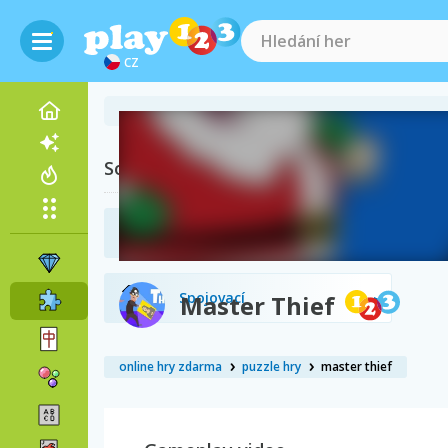
CZ
Související kategorie
2048
Spojovací
Master Thief
online hry zdarma
puzzle hry
master thief