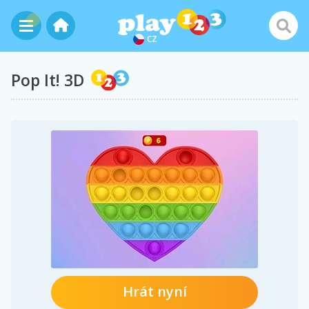
CZ
Pop It! 3D
Hrát nyní