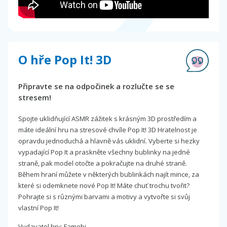
O hře Pop It! 3D
Připravte se na odpočinek a rozlučte se se
stresem!
Spojte uklidňující ASMR zážitek s krásným 3D prostředím a
máte ideální hru na stresové chvíle Pop It! 3D Hratelnost je
opravdu jednoduchá a hlavně vás uklidní. Vyberte si hezky
vypadající Pop It a praskněte všechny bublinky na jedné
straně, pak model otočte a pokračujte na druhé straně.
Během hraní můžete v některých bublinkách najít mince, za
které si odemknete nové Pop It! Máte chuť trochu tvořit?
Pohrajte si s různými barvami a motivy a vytvořte si svůj
vlastní Pop It!
Vydavatel hry: Famobi