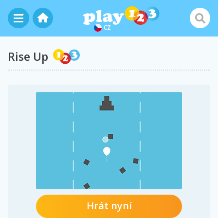
CZ
Rise Up
Hrát nyní