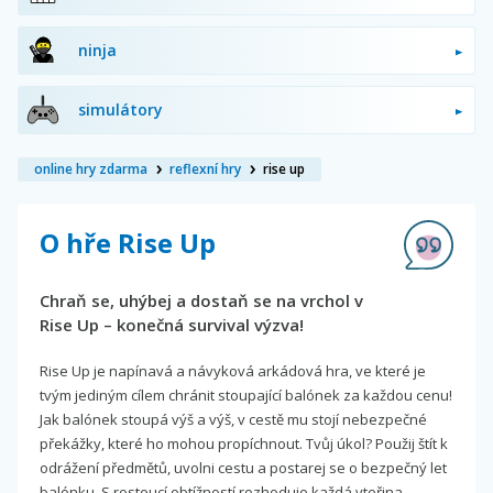
ninja
simulátory
online hry zdarma
reflexní hry
rise up
O hře Rise Up
Chraň se, uhýbej a dostaň se na vrchol v
Rise Up – konečná survival výzva!
Rise Up je napínavá a návyková arkádová hra, ve které je
tvým jediným cílem chránit stoupající balónek za každou cenu!
Jak balónek stoupá výš a výš, v cestě mu stojí nebezpečné
překážky, které ho mohou propíchnout. Tvůj úkol? Použij štít k
odrážení předmětů, uvolni cestu a postarej se o bezpečný let
balónku. S rostoucí obtížností rozhoduje každá vteřina.