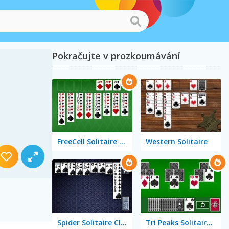
Pokračujte v prozkoumávání
FreeCell Solitaire Classic
Western Solitaire
Spider Solitaire Classic
Tri Peaks Solitaire Classic