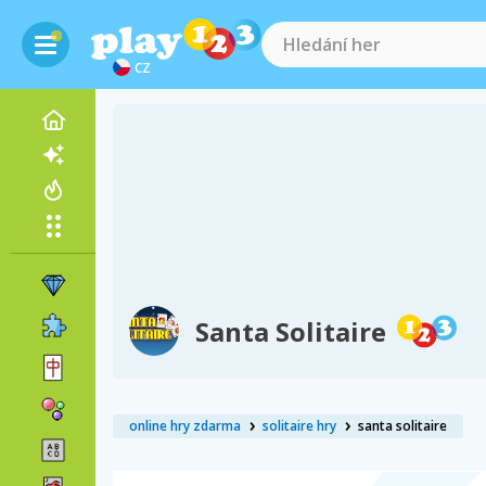
CZ
Santa Solitaire
online hry zdarma
solitaire hry
santa solitaire