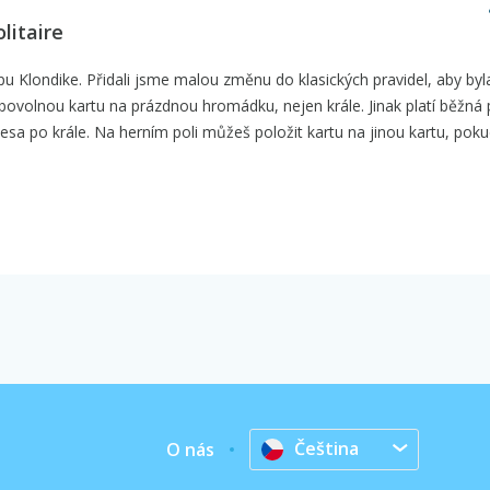
litaire
u Klondike. Přidali jsme malou změnu do klasických pravidel, aby byl
ibovolnou kartu na prázdnou hromádku, nejen krále. Jinak platí běžná 
d esa po krále. Na herním poli můžeš položit kartu na jinou kartu, pok
Čeština
O nás