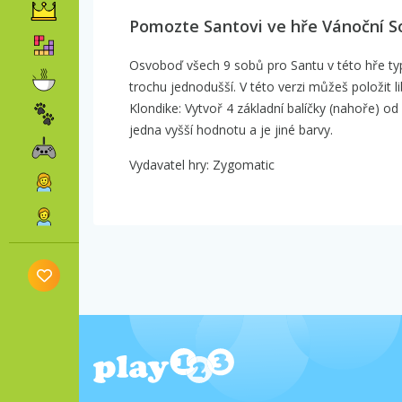
Pomozte Santovi ve hře Vánoční So
Osvoboď všech 9 sobů pro Santu v této hře typ
trochu jednodušší. V této verzi můžeš položit l
Klondike: Vytvoř 4 základní balíčky (nahoře) o
jedna vyšší hodnotu a je jiné barvy.
Vydavatel hry: Zygomatic