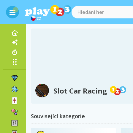
CZ
Slot Car Racing
Související kategorie