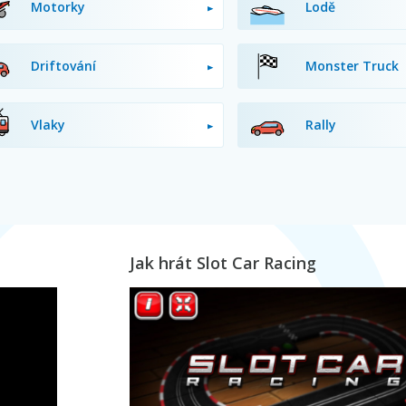
Motorky
Lodě
Driftování
Monster Truck
Vlaky
Rally
Jak hrát Slot Car Racing