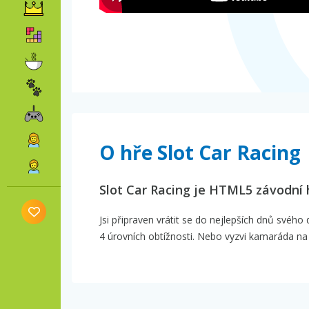
O hře Slot Car Racing
Slot Car Racing je HTML5 závodní 
Jsi připraven vrátit se do nejlepších dnů svého
4 úrovních obtížnosti. Nebo vyzvi kamaráda na 8