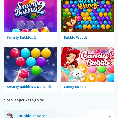
Smarty Bubbles 2
Bubble Woods
Smarty Bubbles X-MAS Edition
Candy Bubble
Související kategorie
bubble shooter