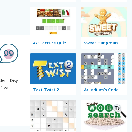
4x1 Picture Quiz
Sweet Hangman
lení! Díky
eš ve
Text Twist 2
Arkadium's Codeword