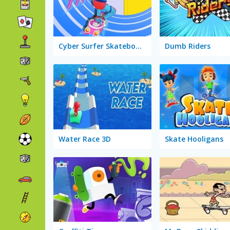
Cyber Surfer Skateboard
Dumb Riders
Water Race 3D
Skate Hooligans