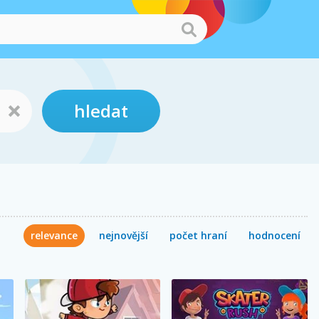
hledat
relevance
nejnovější
počet hraní
hodnocení