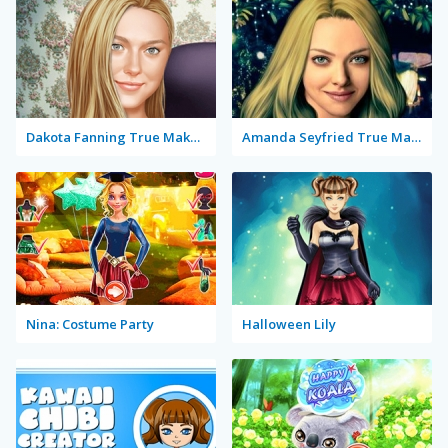
Dakota Fanning True Make Up
Amanda Seyfried True Make Up
Nina: Costume Party
Halloween Lily