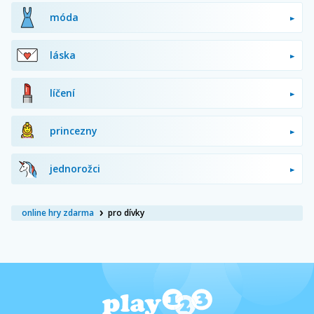
móda
láska
líčení
princezny
jednorožci
online hry zdarma
pro dívky