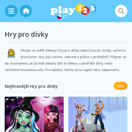
CZ
Hry pro dívky
Vítejte ve světě zábavy! Hry pro dívky nabízí kouzlo módy, vaření a
princezen. Hry jsou online, zdarma a přímo v prohlížeči. Připrav se
na rozveselení, ať už máš náladu stát se šéfkou cukrářské dílny nebo
zachránit kouzelnou vílu. Pro každou slečnu se tu najde něco zábavného.
Nejhranější Hry pro dívky
více