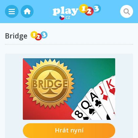
CZ
Bridge
Hrát nyní