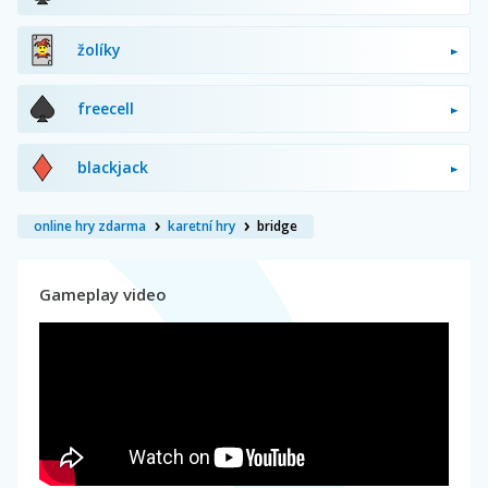
žolíky
freecell
blackjack
online hry zdarma
karetní hry
bridge
Gameplay video