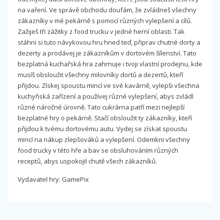
na vaření. Ve správě obchodu doufám, že zvládneš všechny
zákazníky v mé pekárně s pomocí různých vylepšení a cílů.
Zažiješ tři zážitky z food trucku v jedné herní oblasti. Tak
stáhni si tuto návykovou hru hned teď, připrav chutné dorty a
dezerty a prodávej je zákazníkům v dortovém šílenství. Tato
bezplatná kuchařská hra zahrnuje i tvoji vlastní prodejnu, kde
musíš obsloužit všechny milovníky dortů a dezertů, kteří
přijdou. Získej spoustu mincí ve své kavárně, vylepši všechna
kuchyňská zařízení a používej různé vylepšení, abys zvládl
různé náročné úrovně. Tato cukrárna patří mezi nejlepší
bezplatné hry o pekárně. Stačí obsloužit ty zákazníky, kteří
přijdou k tvému dortovému autu. Vydej se získat spoustu
mincí na nákup zlepšováků a vylepšení. Odemkni všechny
food trucky v této hře a bav se obsluhováním různých
receptů, abys uspokojil chutě všech zákazníků.
Vydavatel hry: GamePix