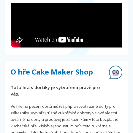
O hře Cake Maker Shop
Tato hra s dortíky je vytvořena právě pro
vás.
Ve hře na pečení dortů můžeš připravovat různé dorty pro
zákazníky. Vytvářej různé cukrářské dobroty ve své vlastní
továrně na dorty a prodávej je zákazníkům v této bezplatné
kuchařské hře. Získávej spoustu mincí v této cukrárně a
odemykej další dortové obchody, které jsou součástí této hry