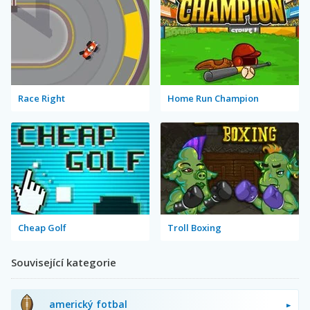
Race Right
Home Run Champion
Cheap Golf
Troll Boxing
Související kategorie
americký fotbal