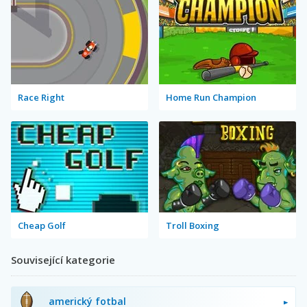
Race Right
Home Run Champion
Cheap Golf
Troll Boxing
Související kategorie
americký fotbal