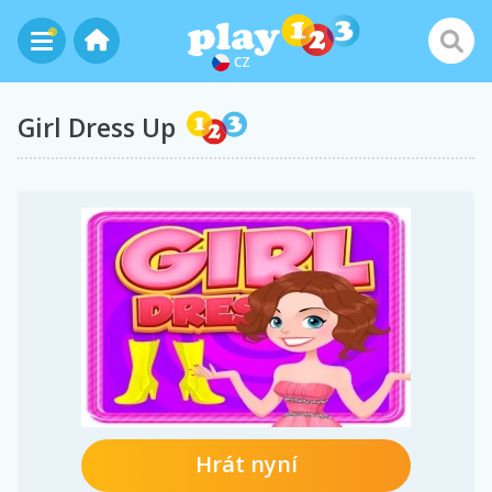
CZ
Girl Dress Up
Hrát nyní