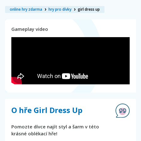
online hry zdarma
hry pro dívky
girl dress up
Gameplay video
O hře Girl Dress Up
Pomozte dívce najít styl a šarm v této
krásné oblékací hře!