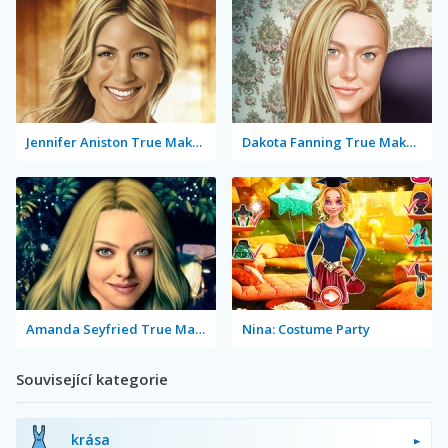
Jennifer Aniston True Make Up
Dakota Fanning True Make Up
Amanda Seyfried True Make Up
Nina: Costume Party
Související kategorie
krása