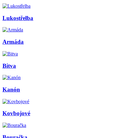
Lukostřelba
Armáda
Bitva
Kanón
Kovbojové
Bouračka