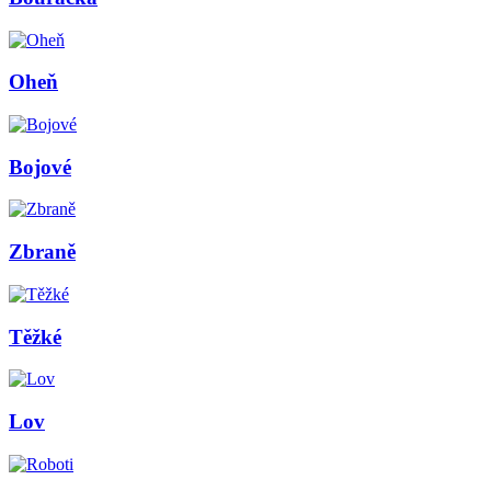
Oheň
Bojové
Zbraně
Těžké
Lov