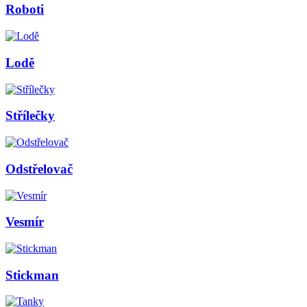
Roboti
Lodě
Střílečky
Odstřelovač
Vesmír
Stickman