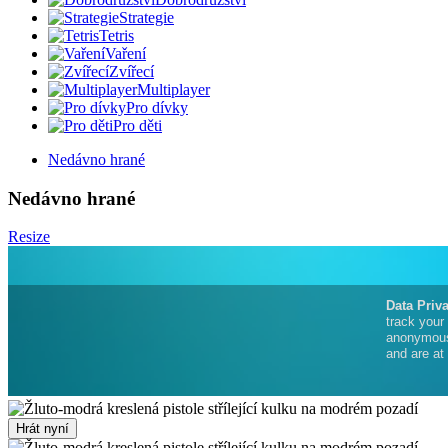
Strategie
Tetris
Vaření
Zvířecí
Multiplayer
Pro dívky
Pro děti
Nedávno hrané
Nedávno hrané
Resize
Hrát nyní