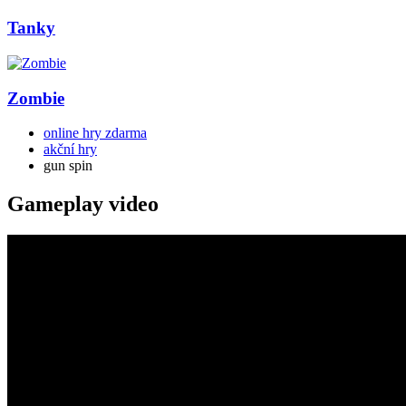
Tanky
Zombie
online hry zdarma
akční hry
gun spin
Gameplay video