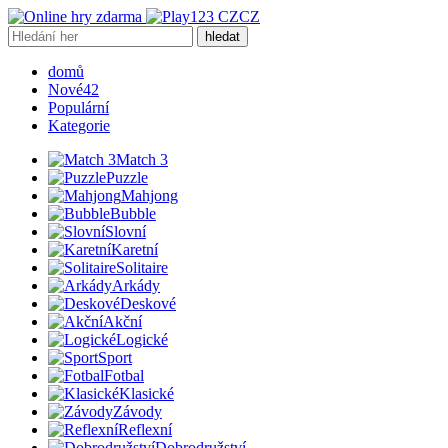
CZ
hledat
domů
Nové
42
Populární
Kategorie
Match 3
Puzzle
Mahjong
Bubble
Slovní
Karetní
Solitaire
Arkády
Deskové
Akční
Logické
Sport
Fotbal
Klasické
Závody
Reflexní
Dobrodružství