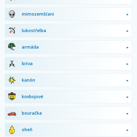
mimozemšťani
lukostřelba
armáda
bitva
kanón
kovbojové
bouračka
oheň