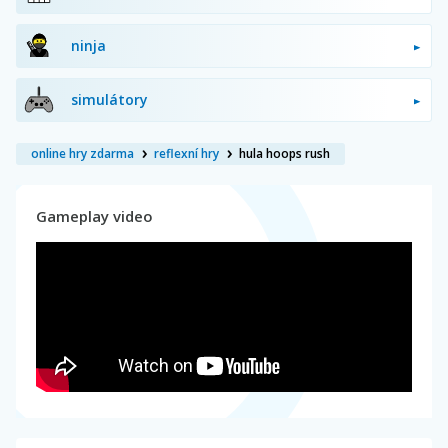
ninja
simulátory
online hry zdarma
reflexní hry
hula hoops rush
Gameplay video