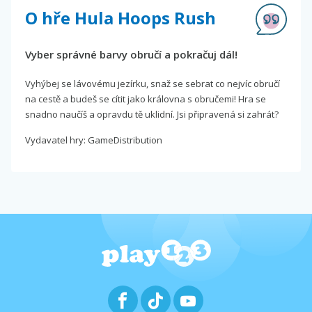
O hře Hula Hoops Rush
Vyber správné barvy obručí a pokračuj dál!
Vyhýbej se lávovému jezírku, snaž se sebrat co nejvíc obručí
na cestě a budeš se cítit jako královna s obručemi! Hra se
snadno naučíš a opravdu tě uklidní. Jsi připravená si zahrát?
Vydavatel hry: GameDistribution