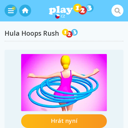
CZ
Hula Hoops Rush
Hrát nyní