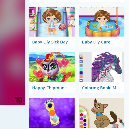
Baby Lily Sick Day
Baby Lily Care
Happy Chipmunk
Coloring Book: Mandala