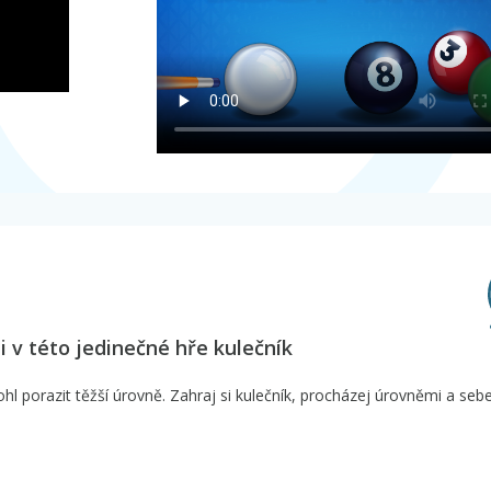
i v této jedinečné hře kulečník
hl porazit těžší úrovně. Zahraj si kulečník, procházej úrovněmi a seb