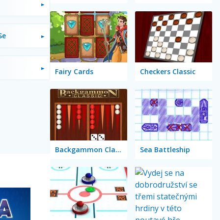
Se
Fairy Cards
Checkers Classic
Backgammon Classic
Sea Battleship