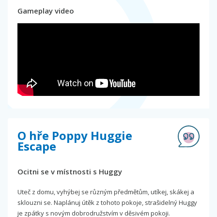
Gameplay video
O hře Poppy Huggie
Escape
Ocitni se v místnosti s Huggy
Uteč z domu, vyhýbej se různým předmětům, utíkej, skákej a
sklouzni se. Naplánuj útěk z tohoto pokoje, strašidelný Huggy
je zpátky s novým dobrodružstvím v děsivém pokoji.