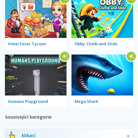
Hotel Fever Tycoon
Obby: Climb and Slide
Humans Playground
Mega Shark
Související kategorie
klikací