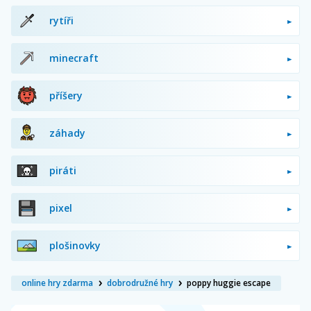
rytíři
minecraft
příšery
záhady
piráti
pixel
plošinovky
online hry zdarma
dobrodružné hry
poppy huggie escape