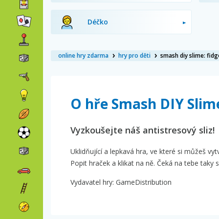
Déčko
online hry zdarma
hry pro děti
smash diy slime: fidg
O hře Smash DIY Slime
Vyzkoušejte náš antistresový sliz!
Uklidňující a lepkavá hra, ve které si můžeš vy
Popit hraček a klikat na ně. Čeká na tebe taky
Vydavatel hry: GameDistribution