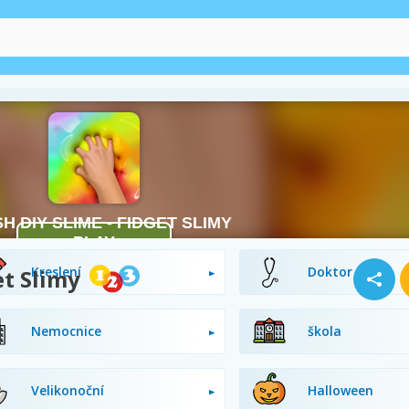
Miminka
Omalovánky
Kreslení
Doktor
et Slimy
Nemocnice
škola
Velikonoční
Halloween