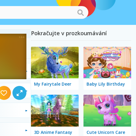
Pokračujte v prozkoumávání
My Fairytale Deer
Baby Lily Birthday
3D Anime Fantasy
Cute Unicorn Care