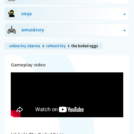
ninja
simulátory
online hry zdarma
reflexní hry
the boiled eggs
Gameplay video