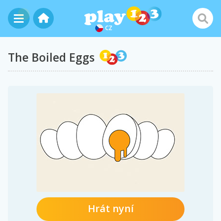
CZ
The Boiled Eggs
Hrát nyní