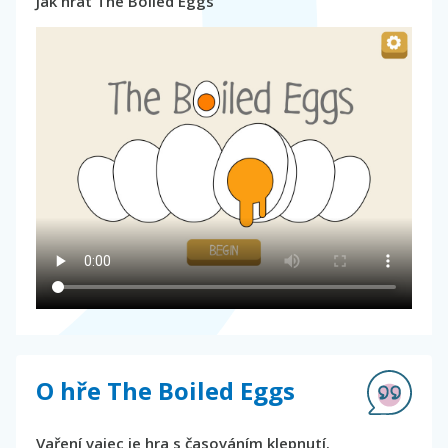
Jak hrát The Boiled Eggs
O hře The Boiled Eggs
Vaření vajec je hra s časováním klepnutí.