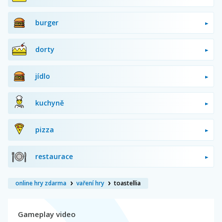
burger
dorty
jídlo
kuchyně
pizza
restaurace
online hry zdarma
vaření hry
toastellia
Gameplay video