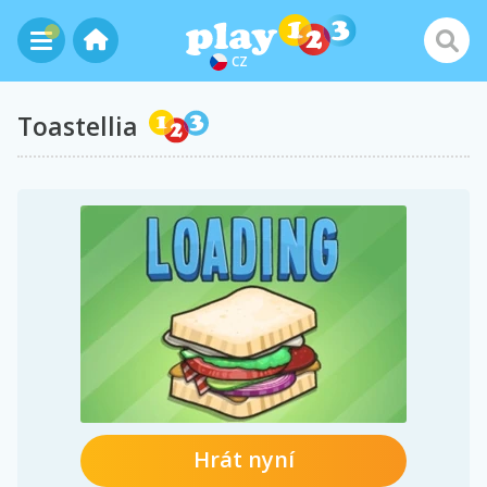
CZ
Toastellia
Hrát nyní