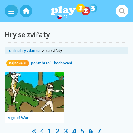
CZ
Hry se zvířaty
online hry zdarma
se zvířaty
nejnovější
počet hraní
hodnocení
Age of War
1
2
3
4
5
6
7